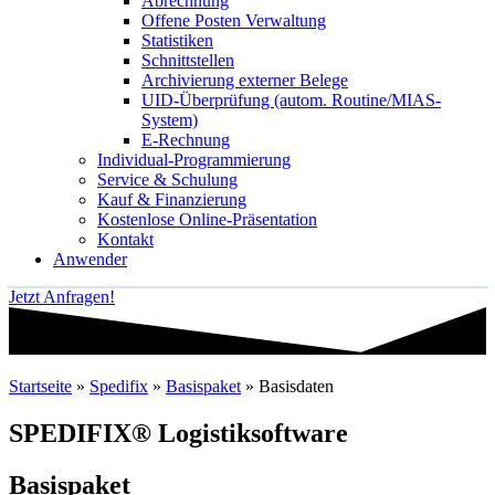
Abrechnung
Offene Posten Verwaltung
Statistiken
Schnittstellen
Archivierung externer Belege
UID-Überprüfung (autom. Routine/MIAS-
System)
E-Rechnung
Individual-Programmierung
Service & Schulung
Kauf & Finanzierung
Kostenlose Online-Präsentation
Kontakt
Anwender
Jetzt Anfragen!
Startseite
»
Spedifix
»
Basispaket
»
Basisdaten
SPEDIFIX® Logistiksoftware
Basispaket