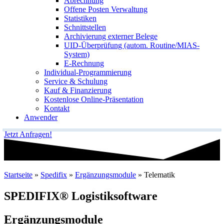
Abrechnung
Offene Posten Verwaltung
Statistiken
Schnittstellen
Archivierung externer Belege
UID-Überprüfung (autom. Routine/MIAS-
System)
E-Rechnung
Individual-Programmierung
Service & Schulung
Kauf & Finanzierung
Kostenlose Online-Präsentation
Kontakt
Anwender
Jetzt Anfragen!
Startseite
»
Spedifix
»
Ergänzungsmodule
»
Telematik
SPEDIFIX® Logistiksoftware
Ergänzungsmodule