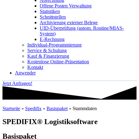
Abrechnung
Offene Posten Verwaltung
Statistiken
Schnittstellen
Archivierung externer Belege
UID-Überprüfung (autom. Routine/MIAS-
System)
E-Rechnung
Individual-Programmierung
Service & Schulung
Kauf & Finanzierung
Kostenlose Online-Präsentation
Kontakt
Anwender
Jetzt Anfragen!
Startseite
»
Spedifix
»
Basispaket
»
Stammdaten
SPEDIFIX® Logistiksoftware
Basispaket